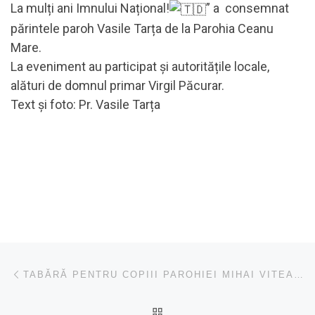
La mulți ani Imnului Național!
” a consemnat
părintele paroh Vasile Tarța de la Parohia Ceanu
Mare.
La eveniment au participat și autoritățile locale,
alături de domnul primar Virgil Păcurar.
Text și foto: Pr. Vasile Tarța
Navigare în articole
Articolul anterior
TABĂRĂ PENTRU COPIII PAROHIEI MIHAI VITEAZU I ȘI II
ÎNAPOI LA LISTA CU ART