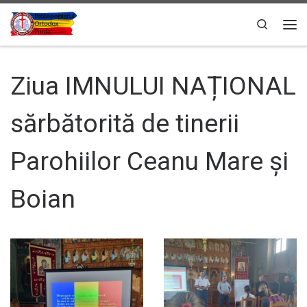
Sari la conținut
Search
Men
Ziua IMNULUI NAȚIONAL
sărbătorită de tinerii
Parohiilor Ceanu Mare și
Boian