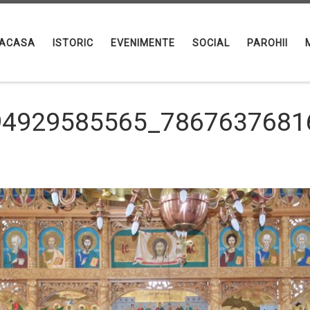
ACASA
ISTORIC
EVENIMENTE
SOCIAL
PAROHII
94929585565_7867637681