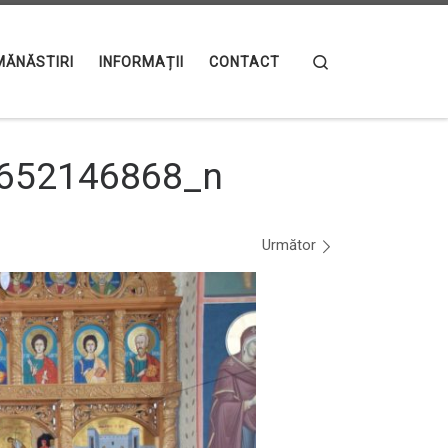
Search
MĂNĂSTIRI
INFORMAȚII
CONTACT
652146868_n
Următor