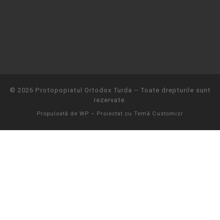
© 2026
Protopopiatul Ortodox Turda
– Toate drepturile sunt
rezervate.
Propulsată de
WP
– Proiectat cu
Temă Customizr