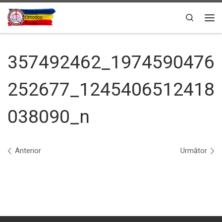
Sari la conținut
Search
Men
357492462_1974590476
252677_1245406512418
038090_n
Navigare în imagini
Anterior
Următor