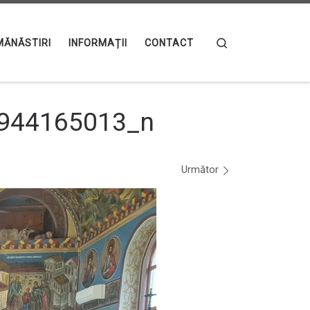
Search
MĂNĂSTIRI
INFORMAȚII
CONTACT
944165013_n
Următor