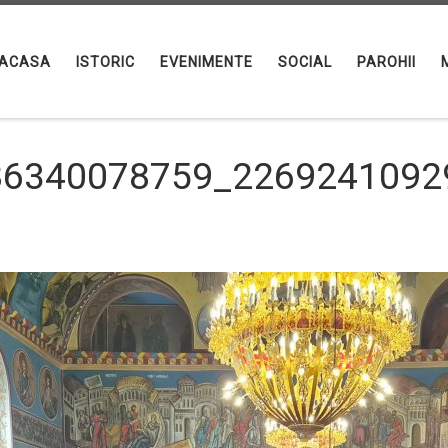
ACASA
ISTORIC
EVENIMENTE
SOCIAL
PAROHII
86340078759_2269241092