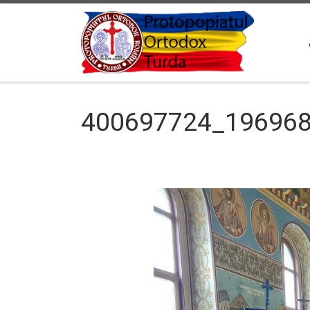
Sari la conținut
400697724_19696
Navigare în imagini