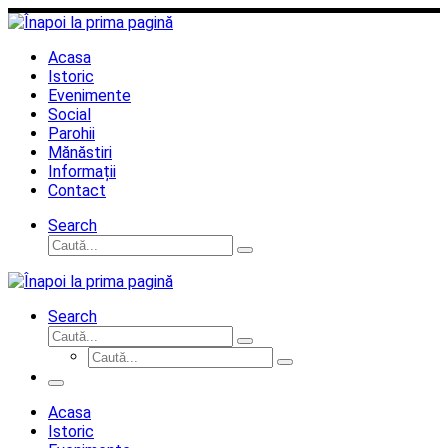
Sari
la
conținut
Acasa
Istoric
Evenimente
Social
Parohii
Mănăstiri
Informații
Contact
Search
Căutare
Caută...
Search
Căutare
Caută...
Căutare
Caută...
Meniu
Acasa
Istoric