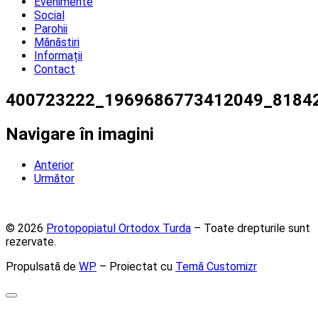
Evenimente
Social
Parohii
Mănăstiri
Informații
Contact
400723222_1969686773412049_8184
Navigare în imagini
Anterior
Următor
© 2026
Protopopiatul Ortodox Turda
– Toate drepturile sunt
rezervate.
Propulsată de
WP
– Proiectat cu
Temă Customizr