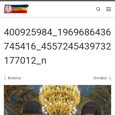
Sari la conținut
Search
Men
400925984_1969686436
745416_4557245439732
177012_n
Navigare în imagini
Anterior
Următor