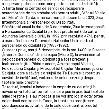
recuperare psihoneuromotorie pentru copii cu dizabilităţi
„Sfânta Irina” şi Centrul de servicii de recuperare
neuromotorie de tip ambulatoriu pentru adulţi „Sfântul Vasile
cel Mare” din Turda, a marcat marți, 5 decembrie 2023, Ziua
Internațională a Persoanelor cu Dizabilități.
Sărbătorită anual la data de 3 decembrie, Ziua Internațională
a Persoanelor cu Dizabilități a fost proclamată de către
Adunarea Generală a ONU, în 1992, prin rezoluţia 47/3, pentru
a marca încheierea Deceniului Naţiunilor Unite dedicat
persoanelor cu dizabilităţi (1983-1992).
Cu acest prilej, marți, 5 decembrie, de la ora 14:00, la Biserica
„Învierea Domnului” din municipiu (Micro 3), la evenimentul
dedicat persoanelor cu dizabilități a fost prezent și
Înaltpreasfinţitul Părinte Andrei, Arhiepiscopul Vadului,
Feleacului şi Clujului şi Mitropolitul Clujului, Maramureşului şi
Sălajului, care a săvârşit o slujbă de Te Deum și a rostit un
cuvânt de învățătură, vorbindu-le celor prezenți despre
faptele milei creștine.
Totodată, ierarhul a îndemnat la empatie cu cei aflaţi în
nevoie și i-a felicitat pe toți cei care pun în practică faptele
milei creștine și s-au implicat și se vor implica în activitatea
celor două centre de la Turda, în frunte cu preoţii care
coordonează activităţile de la cele două centre: preotul