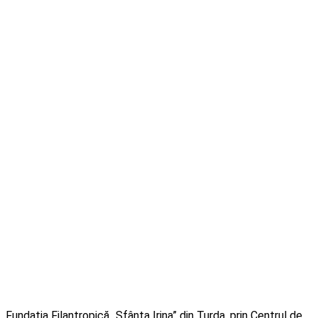
Fundația Filantropică „Sfânta Irina” din Turda, prin Centrul de