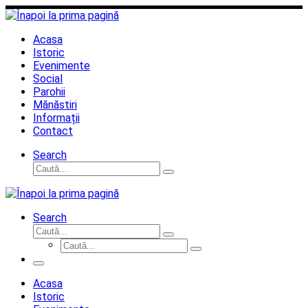
Sari
la
conținut
Acasa
Istoric
Evenimente
Social
Parohii
Mănăstiri
Informații
Contact
Search
Căutare
Caută...
Search
Căutare
Caută...
Căutare
Caută...
Meniu
Acasa
Istoric