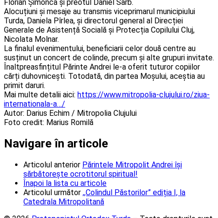
Florian Șimonca şi preotul Daniel Sârb.
Alocuțiuni și mesaje au transmis viceprimarul municipiului
Turda, Daniela Pîrlea, și directorul general al Direcției
Generale de Asistență Socială și Protecția Copilului Cluj,
Nicolata Molnar.
La finalul evenimentului, beneficiarii celor două centre au
susținut un concert de colinde, precum și alte grupuri invitate.
Înaltpreasfințitul Părinte Andrei le-a oferit tuturor copiilor
cărți duhovnicești. Totodată, din partea Moșului, aceștia au
primit daruri.
Mai multe detalii aici:
https://www.mitropolia-clujului.ro/ziua-
internationala-a…/
Autor: Darius Echim / Mitropolia Clujului
Foto credit: Marius Romilă
Navigare în articole
Articolul anterior
Părintele Mitropolit Andrei își
sărbătorește ocrotitorul spiritual!
Înapoi la lista cu articole
Articolul următor
,,Colindul Păstorilor” ediția I, la
Catedrala Mitropolitană