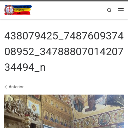
Sari la conținut
Search
Men
438079425_7487609374
08952_34788807014207
34494_n
Navigare în imagini
Anterior