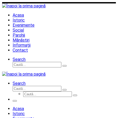
Sari
la
conținut
Acasa
Istoric
Evenimente
Social
Parohii
Mănăstiri
Informații
Contact
Search
Căutare
Caută...
Search
Căutare
Caută...
Căutare
Caută...
Meniu
Acasa
Istoric