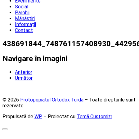
Evenimente
Social
Parohii
Mănăstiri
Informații
Contact
438691844_748761157408930_44295
Navigare în imagini
Anterior
Următor
© 2026
Protopopiatul Ortodox Turda
– Toate drepturile sunt
rezervate.
Propulsată de
WP
– Proiectat cu
Temă Customizr