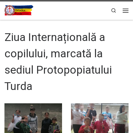
Sari la conținut
Search
Men
Ziua Internațională a
copilului, marcată la
sediul Protopopiatului
Turda