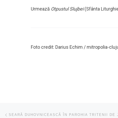
Urmează
Otpustul Slujbei
(Sfânta Liturghi
Foto credit: Darius Echim / mitropolia-cluju
Navigare în articole
Articolul anterior
SEARĂ DUHOVNICEASCĂ ÎN PAROHIA TRITENII DE 