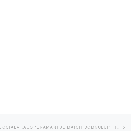
Ar
ICOLE
GRĂDINIŢA SOCIALĂ „ACOPERĂMÂNTUL MAICII DOMNULUI”, TURDA