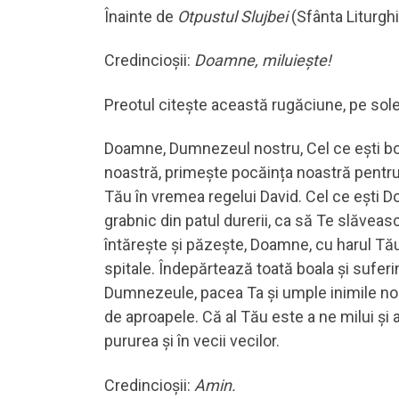
Înainte de
Otpustul Slujbei
(Sfânta Liturgh
Credincioșii:
Doamne, miluiește!
Preotul citește această rugăciune, pe solee
Doamne, Dumnezeul nostru, Cel ce ești boga
noastră, primește pocăința noastră pentru
Tău în vremea regelui David. Cel ce ești Doc
grabnic din patul durerii, ca să Te slăveasc
întărește și păzește, Doamne, cu harul Tău, p
spitale. Îndepărtează toată boala și suferi
Dumnezeule, pacea Ta şi umple inimile noas
de aproapele. Că al Tău este a ne milui și 
pururea și în vecii vecilor.
Credincioșii:
Amin.