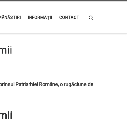
Search
MĂNĂSTIRI
INFORMAȚII
CONTACT
mii
cuprinsul Patriarhiei Române, o rugăciune de
mii