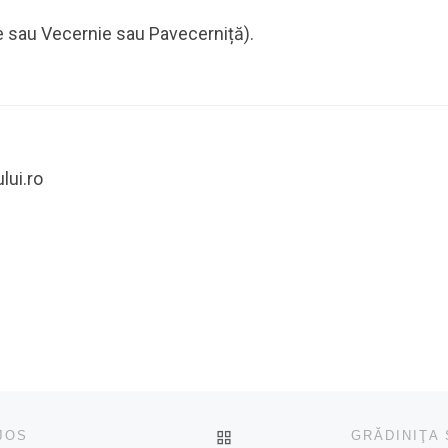
e sau Vecernie sau Pavecerniță).
lui.ro
ÎNAPOI LA LISTA CU ART
JOS