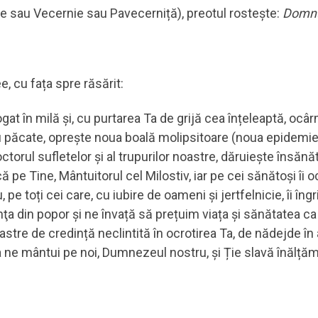
ie sau Vecernie sau Pavecerniță), preotul rostește:
Domnu
, cu fața spre răsărit:
t în milă și, cu purtarea Ta de grijă cea înțeleaptă, ocâr
 păcate, oprește noua boală molipsitoare (noua epidemie
torul sufletelor și al trupurilor noastre, dăruiește însănăt
ă pe Tine, Mântuitorul cel Milostiv, iar pe cei sănătoși îi
e toți cei care, cu iubire de oameni și jertfelnicie, îi îngr
nţa din popor și ne învață să prețuim viața și sănătatea ca 
tre de credință neclintită în ocrotirea Ta, de nădejde în 
a ne mântui pe noi, Dumnezeul nostru, și Ție slavă înălțăm: 