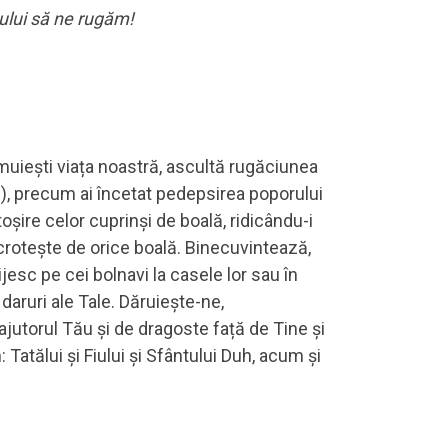
lui să ne rugăm!
muiești viața noastră, ascultă rugăciunea
), precum ai încetat pedepsirea poporului
oșire celor cuprinși de boală, ridicându-i
 ocrotește de orice boală. Binecuvintează,
ijesc pe cei bolnavi la casele lor sau în
daruri ale Tale. Dăruiește-ne,
ajutorul Tău și de dragoste față de Tine și
Tatălui și Fiului și Sfântului Duh, acum și