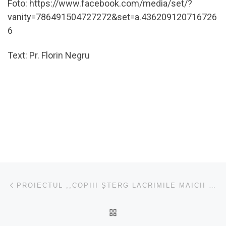
Foto: https://www.facebook.com/media/set/?
vanity=786491504727272&set=a.436209120716726
6
Text: Pr. Florin Negru
Navigare în articole
Articolul anterior
PROIECTUL ,,COPIII ȘTERG LACRIMILE MAICII DOMNULUI” ÎN PAROHIILE ORTODOXE VIIȘOARA ȘI URCA
ÎNAPOI LA LISTA CU ART