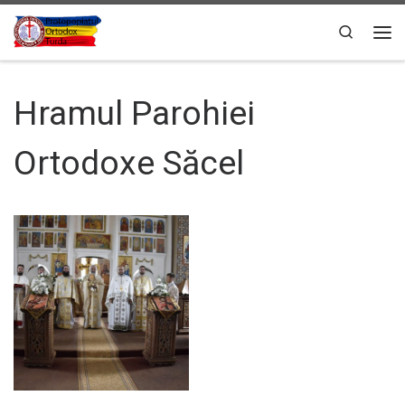
Sari la conținut
Search
Men
Hramul Parohiei
Ortodoxe Săcel