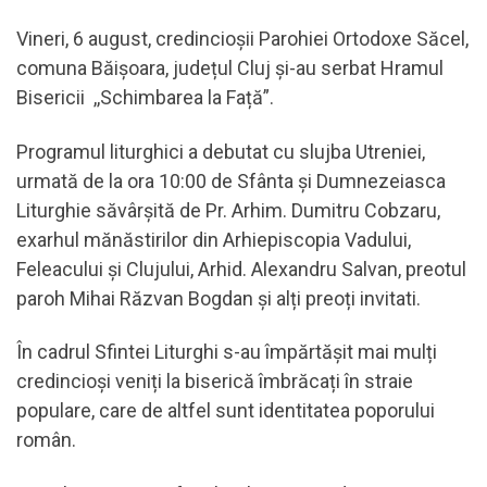
Vineri, 6 august, credincioșii Parohiei Ortodoxe Săcel,
comuna Băișoara, județul Cluj și-au serbat Hramul
Bisericii ,,Schimbarea la Față”.
Programul liturghici a debutat cu slujba Utreniei,
urmată de la ora 10:00 de Sfânta și Dumnezeiasca
Liturghie săvârșită de Pr. Arhim. Dumitru Cobzaru,
exarhul mănăstirilor din Arhiepiscopia Vadului,
Feleacului și Clujului, Arhid. Alexandru Salvan, preotul
paroh Mihai Răzvan Bogdan și alți preoți invitati.
În cadrul Sfintei Liturghi s-au împărtășit mai mulți
credincioși veniți la biserică îmbrăcați în straie
populare, care de altfel sunt identitatea poporului
român.