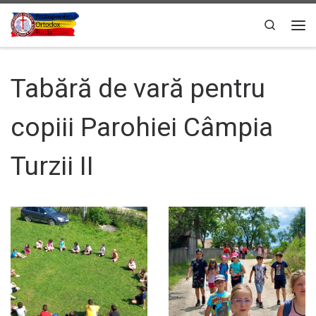
Sari la conținut
Search
Men
Tabără de vară pentru
copiii Parohiei Câmpia
Turzii II